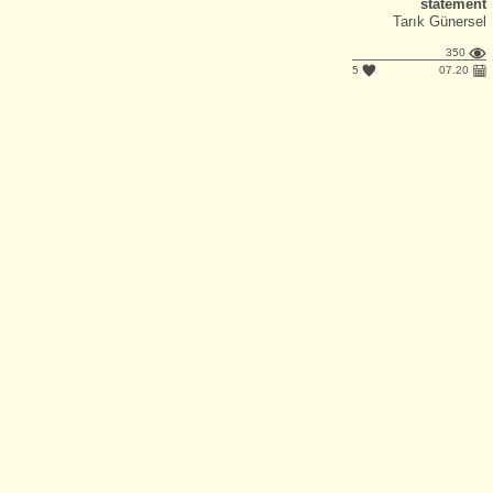
statement
Tarık Günersel
350
5
07.20