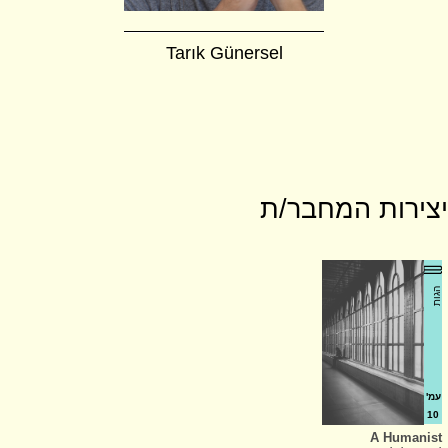
Tarık Günersel
יצירות המחבר/ת
הגות
עמ'
10
A Humanist