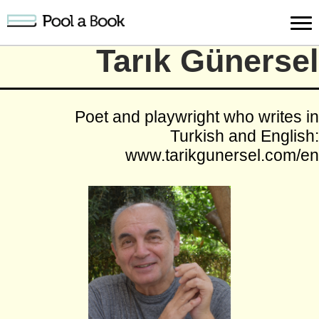
כניסה למערכת
Tarık Günersel
פרסום
חיפוש
הרשמה
עלינו
תמיכה
יצ
Poet and playwright who writes in
יצירה
יצירה
והדרכה
חד
Turkish and English:
www.tarikgunersel.com/en