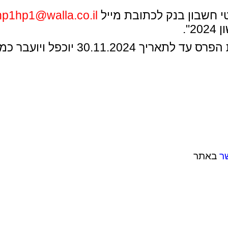
י חשבון בנק לכתובת מייל
hp1hp1@walla.co.il
".
פל ויועבר כמלגת קיום לסטודנט.ית
ר
באתר