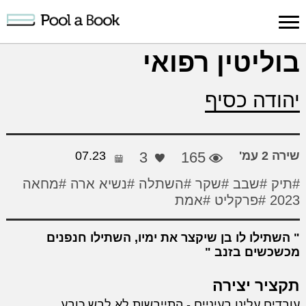
כניסה למערכת
בוליטין רפואי
פרסום
חיפוש
הרשמה
עלינו
תמיכה
יצ
יהודה כסיף
יצירה
יצירה
והדרכה
חד
שירה 2 עמ'
165
3
07.23
#תיק
#שבב
#שקר
#השתלה
#נשיא ארה
#מחאה
2023
#פרקליט
#אמת
השתילו לו בן שיקצר את ימיו, השתילו חנפנים
מכשכשים בזנב
תקציר יצירה
עובדים עלינו בעיניים - התייבשות לא לבש כובע ....