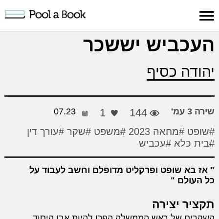
כניסה למערכת
העכביש יששכר
פרסום
חיפוש
הרשמה
עלינו
תמיכה
יצ
יהודה כסיף
יצירה
יצירה
והדרכה
חד
שירה 3 עמ'
144
1
07.23
#שופט
#מחאה 2023
#משפט
#שקר
#עורך דין
#בית כלא
#עכביש
אז בא שופט ופרקליט מדופלם וחשב לעבוד על
כל העולם
תקציר יצירה
השקרים של ראש הממשלה הפכו להיות אבן היסוד