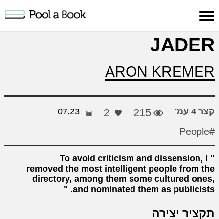
כניסה למערכת
JADER
פרסום
חיפוש
הרשמה
עלינו
תמיכה
יצ
ARON KREMER
יצירה
יצירה
והדרכה
חד
קצר 4 עמ'
215
2
07.23
#People
To avoid criticism and dissension, I
removed the most intelligent people from the
directory, among them some cultured ones,
and nominated them as publicists.
תקציר יצירה