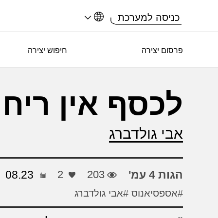
כניסה למערכת
פרסום יצירה
חיפוש יצירה
לכסף אין ריח
אבי גולדברג
הגות 4 עמ'
203
2
08.23
#אספסיאנוס
#אבי גולדברג