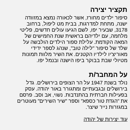
תקציר יצירה
סיפור ילדים מחורז, אשר לכאורה נמצא במזוודה
ישנה, מתחת למדרגות, בבית מט ליפול, ברחוב
3178, שבעיר יפו, לשם הגיעו עולים חדשים, פליטי
מלחמה, עם ילדיהם בראשית שנת החמישים של
המאה הקודמת. עלילת ספור הילדים הולבשה על
שלד של סיפור "לילה טוב", שנהג לספר ידידי
מאוריצ'יו לילדיו הקטנים. את השיר מלוות תמונות
מטיולי שבת בבוקר ביפו הישנה ובנמל יפו.
על המחבר/ת
נולד בשנת 1947 על הר הצופים בירושלים. גדל
בירושלים ובגבעתיים ומתגורר באור יהודה. עסק
בפעילות חברתית בהתנדבות. נשוי, אב וסב. פרסם
את "הגדת טור כספא" וספר "שיר השירים" מעוטרים
במגזרות נייר שיצר.
עוד יצירות של יהודה