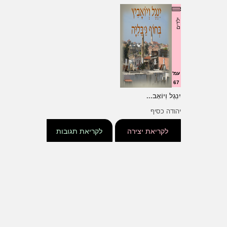
ילדים
עמ'
67
יִנְגֶל וְיוֹאָב...
יהודה כסיף
לקריאת יצירה
לקריאת תגובות