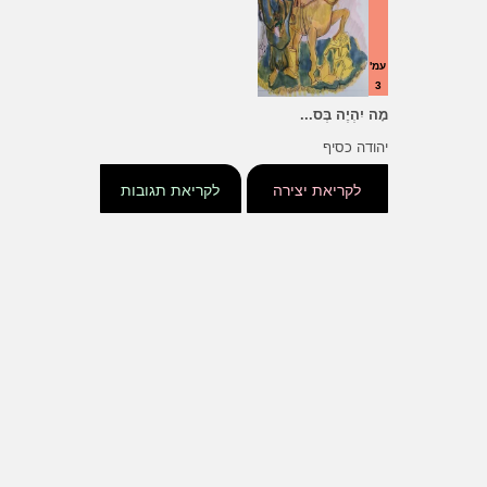
עמ'
3
מָה יִהְיֶה בְּס...
יהודה כסיף
לקריאת יצירה
לקריאת תגובות