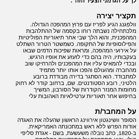
לך על הגרמני הצעיר הזה".
תקציר יצירה
וולפגנג הגיע לפריז עם פרוץ המהפכה הגדולה.
מלכתחילה נשבתה רוחו בקסמה של ההתלהבות
המהפכנית, והוא הלך שבי אחר תיאוריות הפוליטיות
והפילוסופיות של התקופה. כשמשטר הטרור השתלט
על אירועי המהפכה, ומראות שפיכות הדמים שבאו
בעקבותיו, היה בהם כדי לזעזע את אופיו הרגיש,
ובכדי להמאיס עליו את המהפכנים ולהרחיקו שוב
מהחברה ומהעולם והפכו אותו יותר מתמיד
למתבודד. הוא הסתגר בדירה מבודדת ברובע
הלטיני, רובע הסטודנטים. שם, ברחוב קודר לא רחוק
מחומות המנזר הקודרות של הסורבון, המשיך
בחיפוש אחר תאוריות ערטילאיות האהובות עלי
על המחבר/ת
הסופר וושינגטון אירווינג הראשון שהעלה את האגדה
אודות הפרש ללא ראש במתכונתה האמריקאית.
ב-1820, כתב נובלה משעשעת, בשם - אגדת סליפי