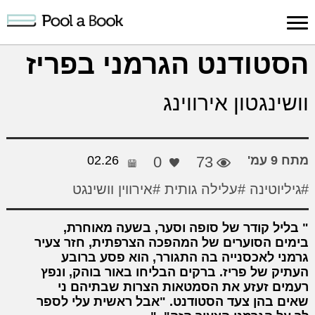
כניסה למערכת
הסטודנט הגרמני בפריז
פרסום
חיפוש
הרשמה
עלינו
תמיכה
יצ
וושינגטון אירווינג
יצירה
יצירה
והדרכה
חד
מתח 9 עמ'
73
0
02.26
#גיליוטינה
#עלילה גותית
#אירווין וושינגט
בליל קודר של סופה וסער, בשעה מאוחרת,
בימים הסוערים של המהפכה הצרפתית, חזר צעיר
גרמני לאכסנייה בה התגורר, הוא פסע ברובע
העתיק של פריז. ברקים הבליחו באור בוהק, ונפץ
רעמים זעזע את הסמטאות הצרות שבתיהם ני
שאים בהן צעד הסטודנט. "אבל ראשית עלי לספר