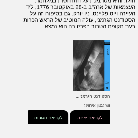
הולו, והיא מסתמכת על התרחשות במלחמת
העצמאות של ארה"ב ב-28 באוקטובר 1776, ליד
העיירה וייט פליינס, ניו יורק. גם בסיפורו זה על
הסטודנט הגרמני, עולה המוטיב של הראש הכרות
בעת תקופת הטרור בפריז בה הוא נמצא
מתח
עמ'
9
הסטודנט הגרמני...
וושינגטון אירווינג
לקריאת יצירה
לקריאת תגובות