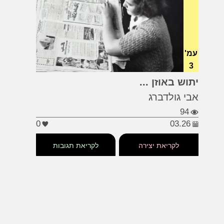
עמ'
3
#אלכסנדר דומא הא
יתוש באוזן ...
#שלושת המוסקטרים
#ד'ארטיניאן
אבי גולדברג
94
0
03.26
לקריאת יצירה
לקריאת תגובות