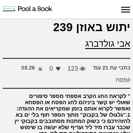
כניסה למערכת
יתוש באוזן 239
פרסום
חיפוש
הרשמה
עלינו
תמיכה
יצ
אבי גולדברג
יצירה
יצירה
והדרכה
חד
כתבי עת 21 עמ'
123
0
03.26
#פסח
לקראת החג הקרב אספתי מספר סיפורים
שאולי יש קשר ביניהם לחג הפסח או הפסחא
ואפשר לקרוא אותם בזמן שמקריאים את ההגדה:
1."גלגולו של בקבוק" מתוך הספר חוף בלי ים בא
להזהירכם כי בשוק המתנות מסתובבים בקבוקי יין
שכבר עברו מיד ליד ועדיף שלא יעשה בו שימוש