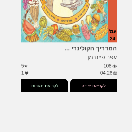
עמ'
24
#טבע
#בעלי חיים
#נמלים
...
המדריך הקולינרי ...
עפר פיינרמן
5
108
1
04.26
לקריאת יצירה
לקריאת תגובות