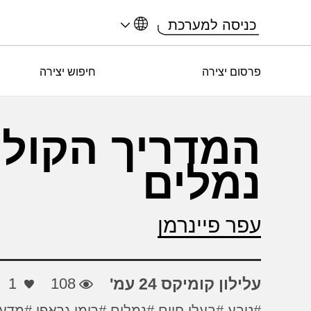
כניסה למערכת
פרסום יצירה
חיפוש יצירה
המדריך הקולינ
נמלים
עפר פיינרמן
עלילון קומיקס 24 עמ'
108
1
#טבע
#בעלי חיים
#נמלים
#רומן גראפי
#מדע 