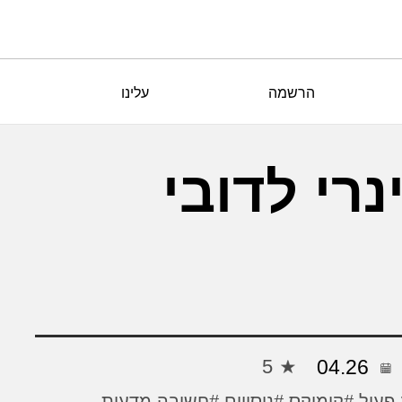
הרשמה
עלינו
רי לדובי
5
04.26
פעיל
#קומיקס
#ניסויים
#חשיבה מדעית