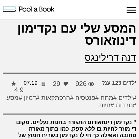
כניסה למערכת
המסע שלי עם נקדימון
דינוזאורס
פרסום
חיפוש
הרשמה
עלינו
תמיכה
יצ
יצירה
יצירה
והדרכה
חד
דנה דרילינגס
ילדים 123 עמ'
926
29
07.19
4.9
#ילדים
#מתח
#פנטסיה
#הרפתקאות
#דמיון
#מסע
#חברות
#חיות
נקדימון דינוזאורוס התגורר בחנות נעליים, מקום
די מוזר לחיות בו ללא ספק. כמו בתוך מאורה
טחובה ואפילה כך חי לו נקדימון כשריח חמוץ של