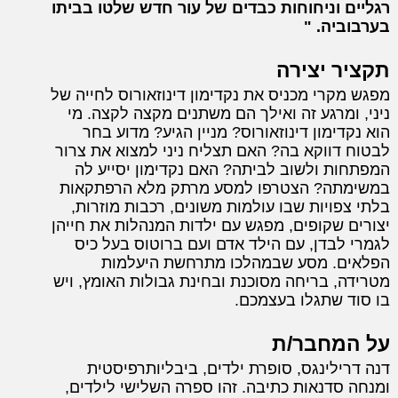
רגליים וניחוחות כבדים של עור חדש שלטו בביתו
בערבוביה.
תקציר יצירה
מפגש מקרי מכניס את נקדימון דינוזאורוס לחייה של
ניני, ומרגע זה ואילך הם משתנים מקצה לקצה. מי
הוא נקדימון דינוזאורוס? מניין הגיע? מדוע בחר
לבטוח דווקא בה? האם תצליח ניני למצוא את צרור
המפתחות ולשוב לביתה? האם נקדימון יסייע לה
במשימתה? הצטרפו למסע מרתק מלא הרפתקאות
בלתי צפויות שבו עולמות משונים, רכבות מוזרות,
יצורים שקופים, מפגש עם ילדות המנהלות את חייהן
לגמרי לבדן, עם הילד אדם ועם ברוטוס בעל כיס
הפלאים. מסע שבמהלכו מתרחשת היעלמות
מטרידה, בריחה מסוכנת ובחינת גבולות האומץ, ויש
בו סוד שתגלו בעצמכם.
על המחבר/ת
דנה דרילינגס, סופרת ילדים, ביבליותרפיסטית
ומנחה סדנאות כתיבה. זהו ספרה השלישי לילדים,