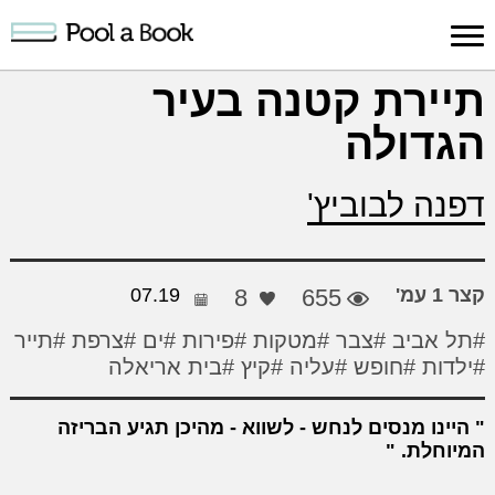
כניסה למערכת
תיירת קטנה בעיר
הגדולה
פרסום
חיפוש
הרשמה
עלינו
תמיכה
יצ
יצירה
יצירה
והדרכה
חד
דפנה לבוביץ'
קצר 1 עמ'
655
8
07.19
#תל אביב
#צבר
#מטקות
#פירות
#ים
#צרפת
#תייר
#ילדות
#חופש
#עליה
#קיץ
#בית אריאלה
היינו מנסים לנחש - לשווא - מהיכן תגיע הבריזה
המיוחלת.