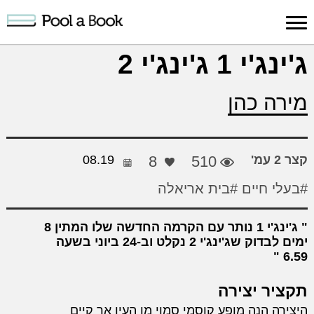
כניסה למערכת
ג'ינג'י 1 ג'ינג'י 2
פרסום
חיפוש
הרשמה
עלינו
תמיכה
יצ
מירה כהן
יצירה
יצירה
והדרכה
חד
קצר 2 עמ'
510
8
08.19
#בעלי חיים
#בית אריאלה
ג'ינג'י 1 נותר עם הקרמה החדשה שלו המתין 8
ימים לבדוק שג'ינג'י 2 נקלט וב-24 ביוני בשעה
6.59
תקציר יצירה
היצירה הנה מופע קוסמי סמוי מן העין אך קיים