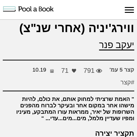
כניסה למערכת
ווירג'יניה (אחרי שנ"צ)
פרסום
חיפוש
הרשמה
עלינו
תמיכה
יצ
יעקב פנר
יצירה
יצירה
והדרכה
חד
קצר 5 עמ'
791
71
10.19
#קצר
האמת שרציתי למחוק אותם, את כולם, להיות
מישהו אחר במקום אחר ובעיקר לברוח מהפנים
השרופות של יאיר, ממראות עורו המתבקע, מעיניו
ומפיו שעדיין מלמל, מים...מים...עדי...
תקציר יצירה