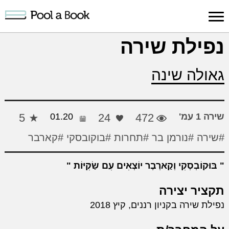
כניסה למערכת
נפילת שירה
פרסום
חיפוש
הרשמה
עלינו
תמיכה
יצ
גאולה שינה
יצירה
יצירה
והדרכה
חד
שירה 1 עמ'
472
24
01.20
5
#שירה
#נורמן בר
#תחרות
#בוקובסקי
#קארבר
בּוּקוֹבְסְקִי וְקַארְבֶר יוֹצְאִים עִם שַׂקִּיּוֹת
תקציר יצירה
נפילת שירה בקניון רננים, קיץ 2018