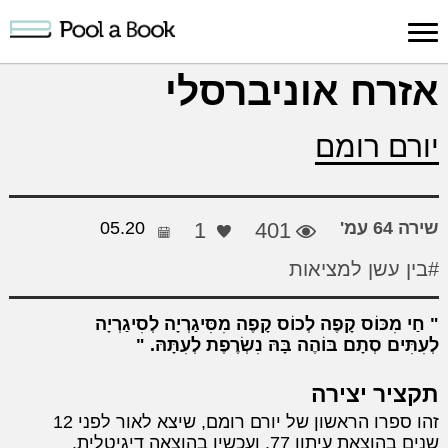
כניסה למערכת
אזרח אוניברסלי
פרסום
חיפוש
הרשמה
עלינו
תמיכה
יצ
יורם רומם
יצירה
יצירה
והדרכה
חד
שירה 64 עמ'
401
1
05.20
#בין עשן למציאות
חַי מִכּוֹס קָפֶה לְכוֹס קָפֶה מִסִּיגַרְיָה לְסִיגַרְיָה
לְעִתִּים סְתָם בּוֹהֶה בָּהּ נִשְׂרֶפֶת לְעִתָּהּ.
תקציר יצירה
זהו ספרו הראשון של יורם רומם, שיצא לאור לפני 12
שנים בהוצאת עיתון 77, ועכשיו בהוצאה דיגיטלית.