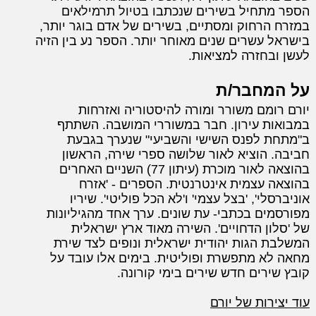
הספר מתחיל בשירים שנכתבו בטיול תרמילאים
במזרח הרחוק ומסתיים, בשירים של אדם בוגר יותר,
בישראל עשרים שנים מאוחר יותר. הספר נע בין הזיה
לעשן ובחזרה למציאות.
על המחבר/ת
יורם רומם משורר ומורה להיסטוריה ואזרחות
במבואות עירון. חבר במשוררי המושבה. השתתף
ב"מתחת לפנס השישי והשביעי" שנערך בגבעת
חביבה. הוציא לאור שלושה ספרי שירה, הראשון
בהוצאה לאור מוכרת (עיתון 77) השניים האחרים
בהוצאה עצמית אינטרנטית. הספרים - 'אזרח
אוניברסלי', 'בצל עצמי' ו'לא הכל פוליטי'. שיריו
מפורסמים בכתבי- עת שונים. ערך אחד מהגיליונות
של 'סלון הדחויים'. השירה מאוד ארץ ישראלית
המשלבת הגות יהודית ישראלית ונופים לצד שירת
מחאה לא מתפשרת ופוליטית. בימים אלו עובד על
קובץ שירים חדש שירים בימי קורונה.
עוד יצירות של יורם