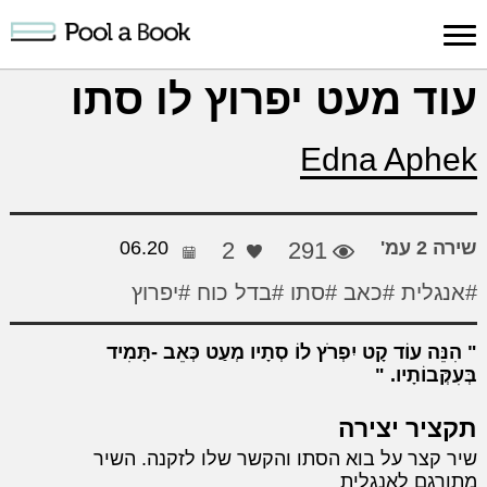
כניסה למערכת
עוד מעט יפרוץ לו סתו
פרסום
חיפוש
הרשמה
עלינו
תמיכה
יצ
Edna Aphek
יצירה
יצירה
והדרכה
חד
שירה 2 עמ'
291
2
06.20
#אנגלית
#כאב
#סתו
#בדל כוח
#יפרוץ
הִנֵּה עוֹד קָט יִפְרֹץ לוֹ סְתָיו מְעַט כְּאֵב -תָּמִיד
בְּעִקְּבוֹתָיו.
תקציר יצירה
שיר קצר על בוא הסתו והקשר שלו לזקנה. השיר
מתורגם לאנגלית