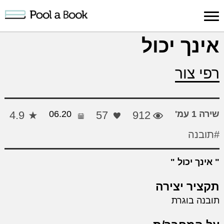
כניסה למערכת
אינך יכול
פרסום
חיפוש
הרשמה
עלינו
תמיכה
יצ
רפי צור
יצירה
יצירה
והדרכה
חד
שירה 1 עמ'
912
57
06.20
4.9
#תובנה
אינך יכול
תקציר יצירה
תובנה בוגרת