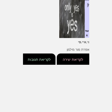
קצר
עמ'
6
וי.איי.פי
אפרת מור מילמן
לקריאת יצירה
לקריאת תגובות