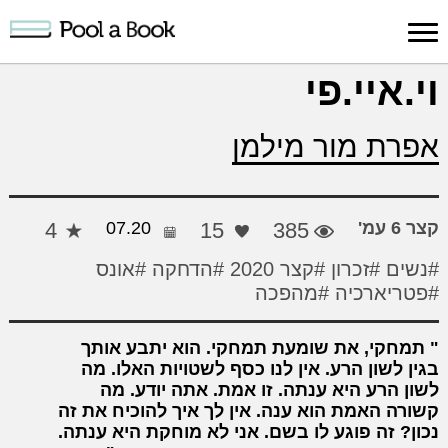
כניסה למערכת
וי.איי.פי
פרסום
חיפוש
הרשמה
עלינו
תמיכה
יצ
אפרת מור מילמן
יצירה
יצירה
והדרכה
חד
קצר 6 עמ'
385
15
07.20
4
#נשים
#זכרון
#קצר 2020
#הדחקה
#אונס
#פטריארכיה
#מהפכה
תמחקי, את שומעת תמחקי. הוא יתבע אותך
בגין לשון הרע. אין לנו כסף לשטויות האלו. מה
לשון הרע היא ענתה. זו אמת. אתה יודע. מה
קשורה האמת הוא ענה. אין לך איך להוכיח את זה
נכון? זה פוגע לו בשם. אני לא מוחקת היא ענתה.