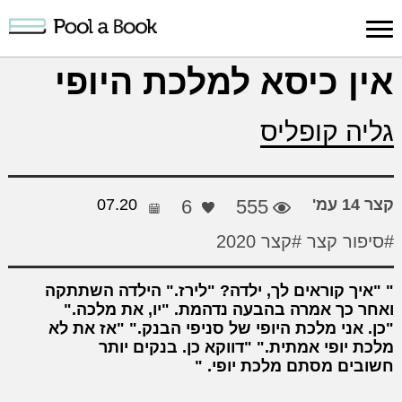
כניסה למערכת
אין כיסא למלכת היופי
פרסום
חיפוש
הרשמה
עלינו
תמיכה
יצ
גליה קופליס
יצירה
יצירה
והדרכה
חד
קצר 14 עמ'
555
6
07.20
#סיפור קצר
#קצר 2020
"איך קוראים לך, ילדה? "לירז." הילדה השתתקה
ואחר כך אמרה בהבעה נדהמת. "יו, את מלכה."
"כן. אני מלכת היופי של סניפי הבנק." "אז את לא
מלכת יופי אמתית." "דווקא כן. בנקים יותר
חשובים מסתם מלכת יופי.