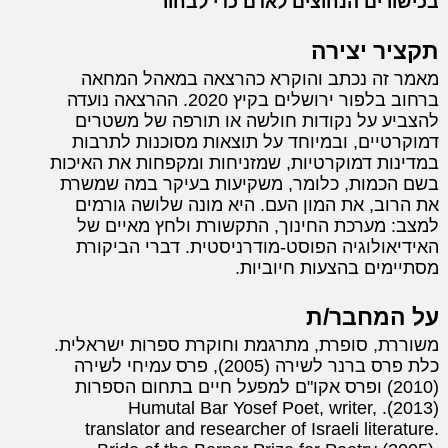
בכישורים הנחוצים לאדם כדי לבחור
תקציר יצירה
מאמר זה נכתב והוקרא כהרצאה במאהל המחאה
ברחוב בלפור ירושלים בקיץ 2020. ההרצאה נועדה
להצביע על נקודות חולשה או תורפה של משטרים
דמוקרטיים, ובמיוחד על תוצאות מסוכנות לתרבות
במדינות דמוקרטיות, שמזניחות ומקפחות את האיכות
בשם הכמות, כלומר, משקיעות בעיקר במה שמשרת
את הרוב, את המון העם. היא מונה שלושה גורמים
למצב: מערכת החינוך, התקשורת ולחץ מאיים של
האידיאולוגיה הפוסט-מודרניסטית. דברי הביקורת
מסתיימים בהצעות חיוביות.
על המחבר/ת
משוררת, סופרת, מתרגמת וחוקרת ספרות ישראלית.
כלת פרס ברנר לשירה (2005), פרס עמיחי לשירה
(2010) ופרס אקו"ם למפעל חיים בתחום הספרות
(2013). Humutal Bar Yosef Poet, writer,
translator and researcher of Israeli literature.