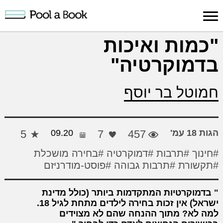
כניסה למערכת
"כמות ואיכות
בדמוקרטיה"
פרסום
חיפוש
הרשמה
עלינו
תמיכה
יצ
יצירה
יצירה
והדרכה
חד
חמוטל בר יוסף
הגות 18 עמ'
457
7
09.20
5
#חינוך
#תרבות
#דמוקרטיה
#בחירה מושכלת
#תקשורת
#תרבות גבוהה
#פוסט-מודרניזם
בדמוקרטיות המתקדמות ביותר (כולל מדינת
ישראל) אין זכות בחירה לילדים מתחת לגיל 18.
למה לא? מתוך ההנחה שהם לא מצוידים