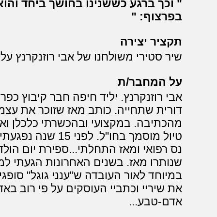
וכך ברגע כששנינו בחושך ביחד והוא
בפרצוף:
תקציר יצירה
שיר סטירי משולחנו של אבי רוזנקרנץ על
על המחבר/ת
דורית שתחייה. כותב מאז שזוכר את עצמי
מהכתיבה. במקצועי ובהכשרתי כלכלן ואיש
טיול מוסמך בחו"ל. 
נס רפואי ומאז התחלתי...ספירת יום הול
שנותרו מאז. בשנים האחרונות הגעתי ל
במיוחד לאור העובדה ש"ענני גוגל" סופגי
את שיריי וכתביי העוסקים על פי רוב ב
אדם-טבע...