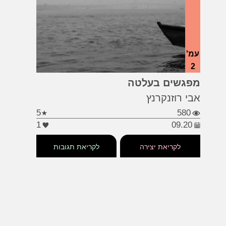
עמ'
2
#סטירה
#קורונה
מפגשים בעלטה
אבי רוזנקרנץ
5
580
1
09.20
לקריאת יצירה
לקריאת תגובות