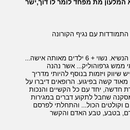
 המלעון מת מפחד לומר לו דוך,ישר
 התמודדות עם נגיף הקורונה
אבי רוזנקרנץ. יליד חיפה חבר קיבוץ כפר הנשיא. נשוי + 6 ילדים מאותה אישה...
 ממש גרפוהוליק... אשר נהנה
 שיווק ויזמות בנוסף להיותי מדריך
לפני 15 שנה נפגעתי מאוד קשה בפיגוע. הרופאים דיברו על
דת חדשה, יחד עם כל הקשיים והנכות
מסקנה שחבל לתקוע דברים במגירות
ם וקולטים הכול... והתחלתי לפרסם
אדם, בטבע, טבע האדם והקשר