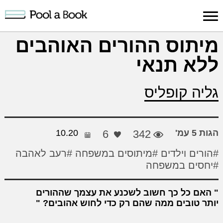
כניסה למערכת
מיתוס ההורים האוהבים
ללא תנאי
פרסום
חיפוש
הרשמה
עלינו
תמיכה
יצ
יצירה
יצירה
והדרכה
חד
גליה קופליס
הגות 5 עמ'
342
6
10.20
#הורים וילדים
#מיתוסים במשפחה
#רעב לאהבה
#יחסים במשפחה
האם כל כך חשוב לשכנע את עצמך שההורים
יותר טובים ממה שהם רק כדי לחוש אהובים?