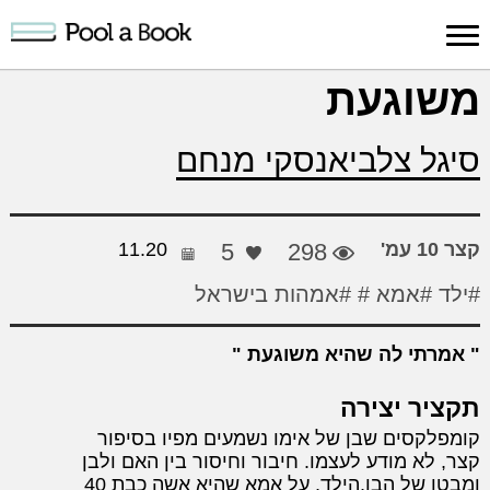
כניסה למערכת
משוגעת
פרסום
חיפוש
הרשמה
עלינו
תמיכה
יצ
סיגל צלביאנסקי מנחם
יצירה
יצירה
והדרכה
חד
קצר 10 עמ'
298
5
11.20
#ילד
#אמא #
#אמהות בישראל
אמרתי לה שהיא משוגעת
תקציר יצירה
קומפלקסים שבן של אימו נשמעים מפיו בסיפור
קצר, לא מודע לעצמו. חיבור וחיסור בין האם ולבן
ומבטו של הבן,הילד, על אמא שהיא אשה כבת 40