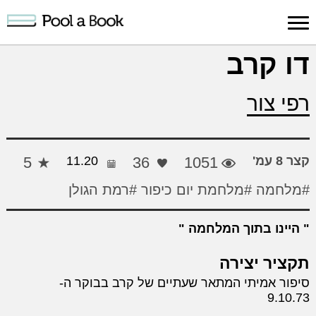
כניסה למערכת
דו קרב
פרסום
חיפוש
הרשמה
עלינו
תמיכה
יצ
רפי צור
יצירה
יצירה
והדרכה
חד
קצר 8 עמ'
1051
36
11.20
5
#מלחמה
#מלחמת יום כיפור
#רמת הגולן
היינו בתוך המלחמה
תקציר יצירה
סיפור אמיתי המתאר שעתיים של קרב בבוקר ה-
9.10.73