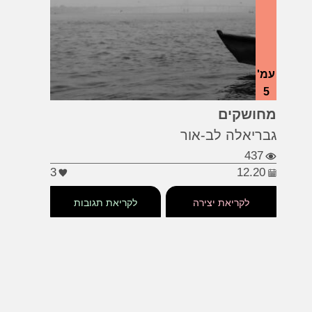
עמ'
5
#שירים
מחושקים
גבריאלה לב-אור
437
3
12.20
לקריאת יצירה
לקריאת תגובות