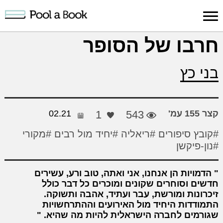
כניסה למערכת
חרבו של הסופר
פרסום
חיפוש
הרשמה
עלינו
תמיכה
יצ
בני כץ
יצירה
יצירה
והדרכה
חד
קצר 155 עמ'
543
1
02.21
#קובץ סיפורים
#ריאליה
#יחיד מול רבים
#מקורי
#נון-פיקשן
הדמויות הן אנחנו, אני ואתה, טוב ורע, עשירים
חדשים וסוחרים שקונים ומוכרים כל דבר כולל
זיכרונות ומורשת, עבר ועתיד, אהבה ותשוקה.
התמודדות היחיד מול האירועים וההתרחשויות
שגורמים לחברה הישראלית להיות מה שהיא.