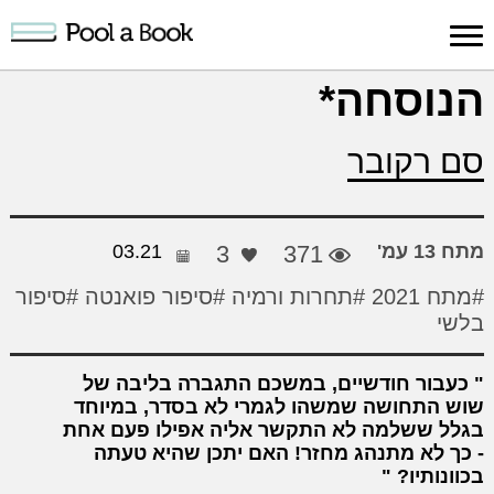
כניסה למערכת
הנוסחה*
פרסום
חיפוש
הרשמה
עלינו
תמיכה
יצ
סם רקובר
יצירה
יצירה
והדרכה
חד
מתח 13 עמ'
371
3
03.21
#מתח 2021
#תחרות ורמיה
#סיפור פואנטה
#סיפור
בלשי
כעבור חודשיים, במשכם התגברה בליבה של
שוש התחושה שמשהו לגמרי לא בסדר, במיוחד
בגלל ששלמה לא התקשר אליה אפילו פעם אחת
- כך לא מתנהג מחזר! האם יתכן שהיא טעתה
בכוונותיו?