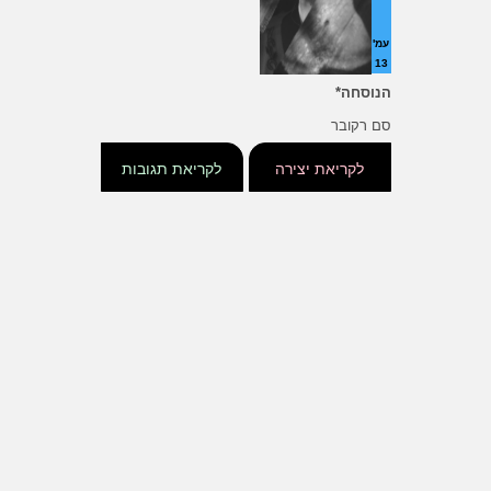
עמ'
13
הנוסחה*
סם רקובר
לקריאת יצירה
לקריאת תגובות