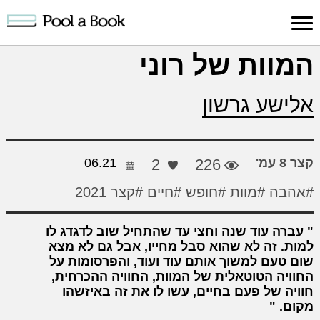
כניסה למערכת
המוות של רוני
פרסום
חיפוש
הרשמה
עלינו
תמיכה
יצ
אלישע גרשון
יצירה
יצירה
והדרכה
חד
קצר 8 עמ'
226
2
06.21
#אהבה
#מוות
#חופש
#חיים
#קצר 2021
עברה עוד שנה וחצי עד שהתחיל שוב לדגדג לו
למות. זה לא שהוא סבל מחייו, אבל גם לא מצא
שום טעם למשוך אותם עוד ועוד, והפרסומות על
החוויה הטוטאלית של המוות, החוויה ההכרחית,
חוויה של פעם בחיים, עשו לו את זה באיזשהו
מקום.