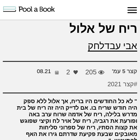
כניסה למערכת
ריח של אלול
פרסום
חיפוש
הרשמה
עלינו
תמיכה
יצ
אבי עבדלחק
יצירה
יצירה
והדרכה
חד
קצר 5 עמ'
205
2
08.21
#קצר 2021
לא כל החודשים היו בריח, אך אלול ללא ספק
היה חודש שריח בו. אם לדייק היה זה ריח של בית
מדרש בלילה, ריח של אדמה שרוח ערב באה
ופורעת את רגביה, ריח של אויר לח וקיצי שפוגש
את קצות הסתיו, ריח של ספרוני סליחות
מאובקים שבעת פקיעת שדרתם גירו את האף