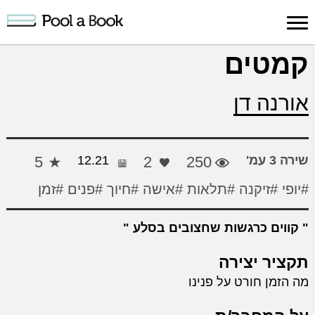
כניסה למערכת
קמטים
פרסום
חיפוש
הרשמה
עלינו
תמיכה
יצ
אורנה דן
יצירה
יצירה
והדרכה
חד
שירה 3 עמ'
250
2
12.21
5
#יופי
#זיקנה
#תלאות
#אישה
#חיוך
#פנים
#זמן
קווים כרגשות שחצובים בסלע
תקציר יצירה
מה הזמן חורט על פנינו