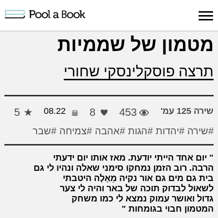
כניסה למערכת
מטמון של שממיות
פרסום
חיפוש
הרשמה
עלינו
תמיכה
יצ
תרצה פוסקלינסקי שחורי
יצירה
יצירה
והדרכה
חד
שירה 125 עמ'
453
8
08.22
5
#שירה
#יהדות
#הגות
#אהבה
#צמיחה
#שבר
יום אחד הייתי יודעת. מאז אותו יום ידעתי
הרבה. רוב הזמן נמחקו סימני שאלה ונהיו לי גם
בית גם מים גם אור נקיה מֵאָלָה היטבתי
לשאול לבדוק תוכה של באר והיה לי צער
גדול ואושר עמוק נמצא לי כמו משחק
המטמון חבוי בגומחות