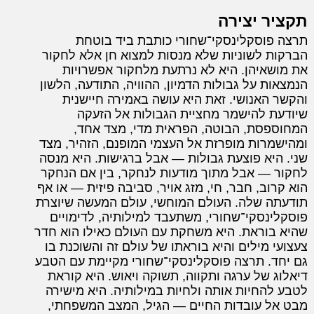
תקציר יצירה
תרצה פוסקלינסקי־שחורי כותבת ביד בוטחת
הברקות לשוניות שלא מנסות למצוא חן אלא לחקור
את מושאיהן. היא לא נרתעת מלחקור אפשרויות
הנמצאות על גבולות הדמיון, ההוויה, התודעה, הלשון
והקשר האנושי. זאת היא עושה באמירה חיישנית
שיודעת להישמר מחציית הגבולות אל הזעקה
המחוספסת, הבוטה, הפראית מדי, מצד אחד,
ומהישמרות מופרזת אל העצמי המופנם, הזהיר, מצד
שני. היא פוצעת גבולות — אבל ברגישות. היא מנסה
לחקור — אבל מתוך מודעות לנחקר, בין אם הנחקר
הוא קרוב, חבר, חי, מזג אויר, סביבה פיזית — או אף
תודעתה שלה. העולם המוחשי, עולם המעשה שיוצרת
פוסקלינסקי־שחורי, משתעבד למילותיה, לדימויים
שהיא בוראת. היא משחקת עם העולם כאילו הוא חדר
צעצועי מילים והיא בוראתו של עולם זה והשוכנת בו
גם יחד. תרצה פוסקלינסקי־שחורי מקיימת עם הטבע
דיאלוג של ערגה ותקווה, תשוקה ויאוש. היא קוראת
לטבע להחיות אותה ולחיות במילותיה. היא מישירה
מבט אל עובדות החיים — הגיל, המצב המשפחתי,