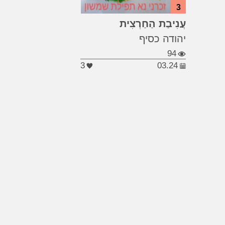
3
#צהוב
#חרציות
...
עֲנִיבַת הַחַרְצִית
#סביונים
יהודה כסיף
94
3
03.24