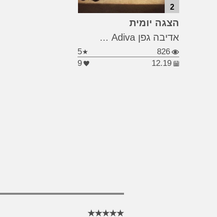
2
#אהבה
#ישראל
...
הצגה יומית
#מחילה
אדיבה גפן Adiva ...
5
826
9
12.19