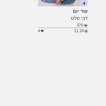
4
#התבגרות
...
עוד יום
#הטרדה מינית
דבי סלס
#אחריות
370
4
11.20