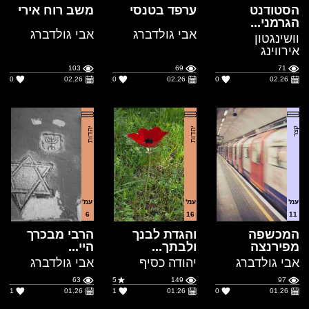
103
69
71
0
02.26
0
02.26
0
02.26
קצר
יהדות
יהדות
עמ'
עמ'
עמ'
6
16
11
המכשפה
והגדת לבנך
הרבי מבכרך
מפירנצה
ולבתך...
היי...
אבי גולדברג
יהודה כסיף
אבי גולדברג
63
5
149
97
1
01.26
1
01.26
0
01.26
עיון
הגות
שירה