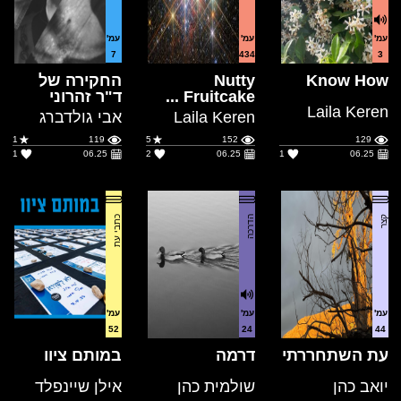
Know How
Nutty
החקירה של
Fruitcake ...
ד"ר זהרוני
Laila Keren
Laila Keren
אבי גולדברג
1
119
5
152
129
1
06.25
2
06.25
1
06.25
קצר
הדרכה
כתבי עת
עמ'
עמ'
עמ'
52
24
44
עת השתחררתי
דרמה
במותם ציוו
יואב כהן
שולמית כהן
אילן שיינפלד
112
113
5
99
1
05.25
1
06.25
1
06.25