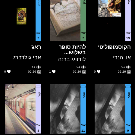
עמ'
עמ'
עמ'
7
7
13
הקוסמופוליטי
להיות סופר
ראג'
בשלוש...
או. הנרי
אבי גולדברג
לודוויג ברנה
61
94
91
0
02.26
1
02.26
0
02.26
מתח
מתח
קצר
עמ'
עמ'
עמ'
4
11
9
הסטודנט
ערפד בטנסי
משב רוח אירי
הגרמני...
אבי גולדברג
אבי גולדברג
וושינגטון
אירווינג