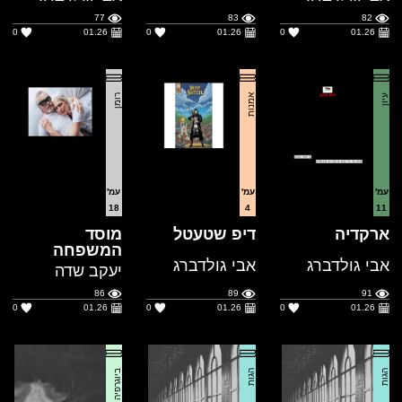
עיון
אמנות
רומן
עמ'
עמ'
עמ'
18
4
11
ארקדיה
דיפ שטעטל
מוסד
המשפחה
אבי גולדברג
אבי גולדברג
יעקב שדה
86
89
91
0
01.26
0
01.26
0
01.26
הגות
הגות
ביוגרפיה
עמ'
עמ'
עמ'