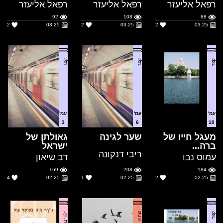
קצר
קצר
קצר
עמ'
עמ'
עמ'
3
6
10
מעגל חייו של
שער לגינה
גאולתן של
ברה...
ישראל
ריבי דנקונה
עמוס נבו
דב שיאון
169
208
184
4
02.25
1
02.25
2
02.25
קצר
שירה
ילדים