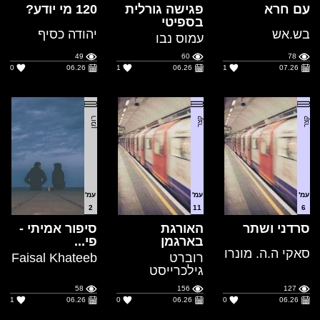
0
06.26
1
06.26
1
07.26
קצר
קצר
רומן
עמ'
עמ'
עמ'
2
11
6
סרדני ושתר
האורגת
סיפור אמיתי -
בארגמן
פי...
סאקי ה.ה. מונרו
רוברט
Faisal Khateeb
גילכרייסט
58
156
127
1
06.26
0
06.26
0
06.26
כתבי עת
כתבי עת
כתבי עת