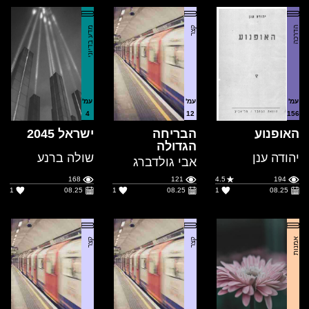
עמ'
עמ'
עמ'
4
12
156
האופנוע
הבריחה
ישראל 2045
הגדולה
יהודה ענן
שולה ברנע
אבי גולדברג
168
121
4.5
194
1
08.25
1
08.25
1
08.25
אמנות
קצר
קצר
עמ'
עמ'
עמ'
3
91
12
ואן גוך, מי חתך
שערי עזה
שומר, אחי
...