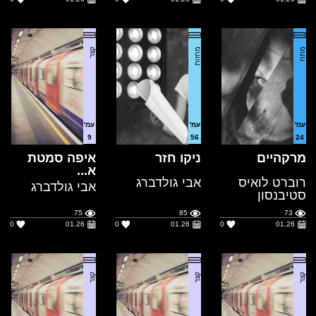
עמ'
עמ'
עמ'
9
56
24
מרקהיים
ניקו חזר
איפה סמטת
א...
רוברט לואיס
אבי גולדברג
אבי גולדברג
סטיבנסון
75
85
73
0
01.26
0
01.26
0
01.26
קצר
קצר
קצר
עמ'
עמ'
עמ'
4
3
7