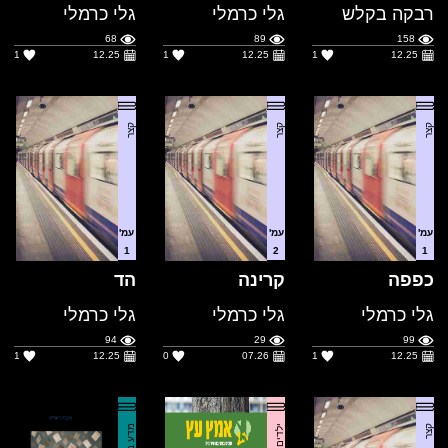
קצר
קצר
קצר
עמ'
עמ'
עמ'
1
2
1
כפפה
קרינה
הד
גלי כרמלי
גלי כרמלי
גלי כרמלי
94
29
99
1
12.25
0
07.26
1
12.25
קצר
ילדים
מדע בדיוני