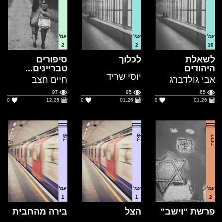
2
2
10
לשאלת
לכלוך
סיפורים
היהודים
טבריינים...
יוסי שריד
אבי גולדברג
חיים חצב
97
95
65
0
12.25
0
01.26
0
01.26
יהדות
קצר
קצר
עמ'
עמ'
עמ'
1
1
2
פרשת "וישב"
הצל
בירה מהחבית
רבקה בקלש
גלי כרמלי
גלי כרמלי
68
89
158
1
12.25
1
12.25
1
12.25