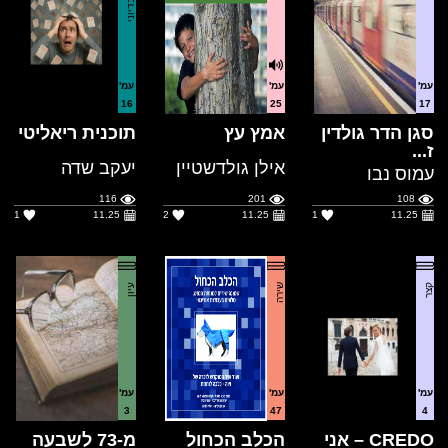
עמ'
עמ'
עמ'
16
25
17
סגן הדר גולדין
אמץ עץ
תוכנית ריאליטי
ז...
אילן גולדשטיין
יעקב שדה
עמוס נבו
116
201
108
1
11.25
2
11.25
1
11.25
קצר
שירה
עיון
עמ'
עמ'
עמ'
3
47
4
CREDO – אני
הכלב הכחול
מ-73 לשבעה
מאמין
באוקטובר
יהודה כסיף
ARON
אהוד בן-ש״ך
KREMER
101
135
77