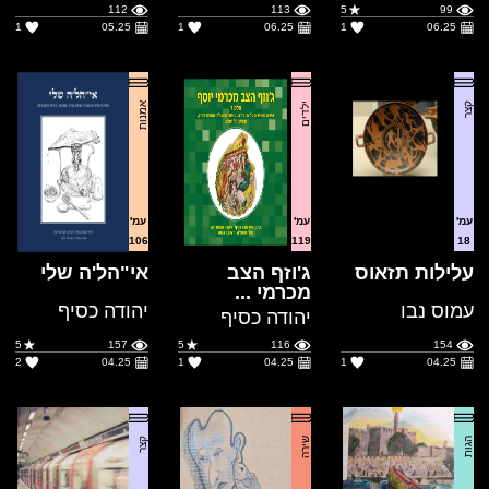
קצר
ילדים
אמנות
עמ'
עמ'
עמ'
106
119
18
עלילות תזאוס
ג'וזף הצב
אי"הל'ה שלי
מכרמי ...
עמוס נבו
יהודה כסיף
יהודה כסיף
5
157
5
116
154
2
04.25
1
04.25
1
04.25
הגות
שירה
קצר
עמ'
עמ'
עמ'
1
9
135