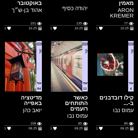
1
10.25
1
10.25
1
10.25
קצר
קצר
קצר
עמ'
עמ'
עמ'
84
11
4
קילו דובדבנים
כאשר
מדיטציה
ב-...
התותחים
באפייה
רועמים
עמוס נבו
יואב כהן
עמוס נבו
109
85
90
1
08.25
1
09.25
1
09.25
הדרכה
קצר
מדע בדיוני