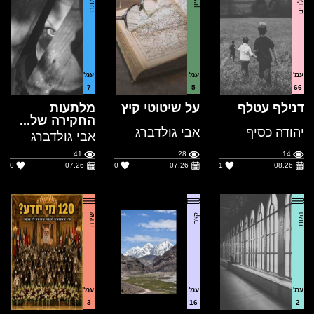
עמ'
עמ'
עמ'
7
5
66
דנילף עטלף
על שיטוטי קיץ
מלתעות
החקירה של...
יהודה כסיף
אבי גולדברג
אבי גולדברג
41
28
14
0
07.26
0
07.26
1
08.26
הגות
קצר
שירה
עמ'
עמ'
עמ'
3
16
2
עם חרא
פגישה גורלית
120 מי יודע?
בספיטי
בש.אש
יהודה כסיף
עמוס נבו
49
60
78