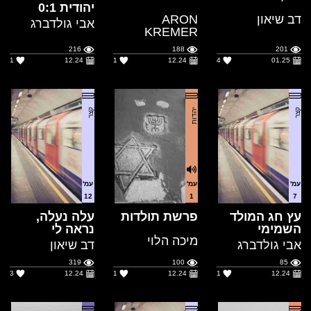
1
12.24
1
12.24
4
01.25
קצר
יהדות
קצר
עמ'
עמ'
עמ'
12
1
7
עץ חג המולד
פרשת תולדות
עלה נעלה,
השמימי
נראה לי
מיכה הלוי
אבי גולדברג
דב שיאון
319
100
85
3
12.24
1
12.24
1
12.24
שירה
קצר
הדרכה