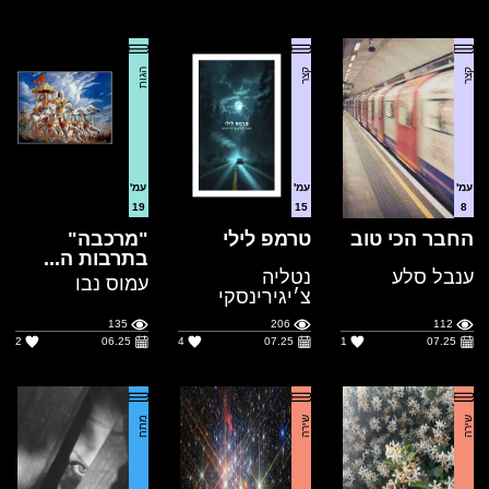
עמ'
עמ'
עמ'
19
15
8
החבר הכי טוב
טרמפ לילי
"מרכבה"
בתרבות ה...
ענבל סלע
נטליה
עמוס נבו
צ׳יגירינסקי
135
206
112
2
06.25
4
07.25
1
07.25
שירה
שירה
מתח
עמ'
עמ'
עמ'
7
434
3