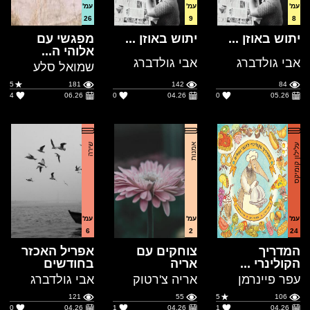
אבי גולדברג
אבי גולדברג
שמואל סלע
5
181
142
84
4
06.26
0
04.26
0
05.26
עלילון קומיקס
אמנות
שירה
עמ'
עמ'
עמ'
6
2
24
המדריך
צוחקים עם
אפריל האכזר
הקולינרי ...
אריה
בחודשים
עפר פיינרמן
אריה צ'רטוק
אבי גולדברג
121
55
5
106
0
04.26
1
04.26
1
04.26
קצר