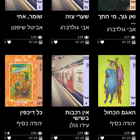
אבי גולדברג
אביטל שיפטן
אבי גולדברג
133
119
117
1
07.25
3
07.25
0
07.25
קצר
קצר
יהדות
עמ'
עמ'
עמ'
117
4
18
האגם הכחול
אין רכבות
כל דיכפין
בשישי
יהודה כסיף
יהודה כסיף
עידו גולן
5
158
123
126
2
07.25
2
07.25
1
07.25
קצר
קצר
הגות