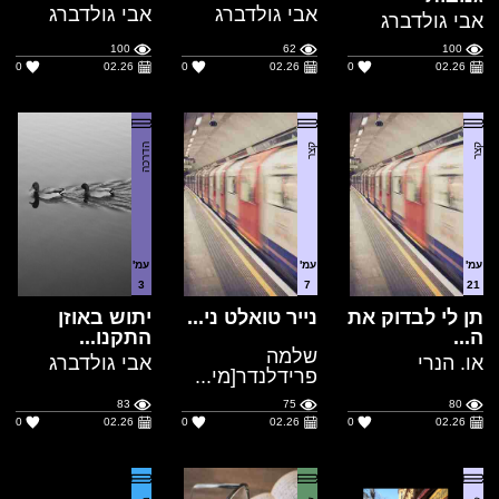
קצר
קצר
הדרכה
עמ'
עמ'
עמ'
3
7
21
תן לי לבדוק את
נייר טואלט ני...
יתוש באוזן
ה...
התקנו...
שלמה
או. הנרי
אבי גולדברג
פרידלנדר[מי...
83
75
80
0
02.26
0
02.26
0
02.26
קצר
עיון
מתח