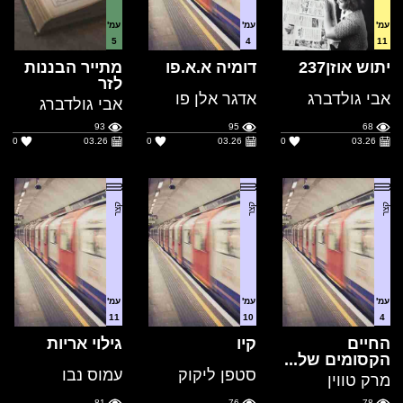
לזר
אבי גולדברג
אדגר אלן פו
אבי גולדברג
93
95
68
0
03.26
0
03.26
0
03.26
קצר
קצר
קצר
עמ'
עמ'
עמ'
11
10
4
החיים
קיו
גילוי אריות
הקסומים של...
סטפן ליקוק
עמוס נבו
מרק טווין
81
76
78
1
03.26
0
03.26
0
03.26