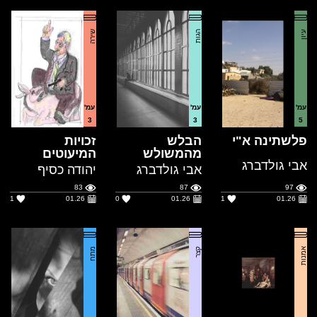
עמ'
עמ'
עמ'
3
3
5
פלשתינה א"י
הבלש
זכויות
מהמשולש
המיעוטים
אבי גולדברג
אבי גולדברג
יהודה כסיף
83
87
97
1
01.26
0
01.26
1
01.26
אמנות
קצר
מתח
עמ'
עמ'
עמ'
9
4
23
קן הקוקיה של
בית משותף
מוות בהרי
א...
האלפים