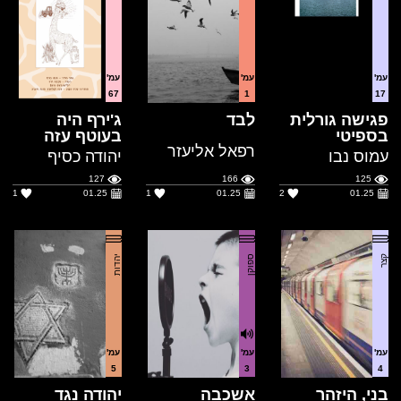
עמ'
עמ'
עמ'
67
1
17
פגישה גורלית
לבד
ג'ירף היה
בספיטי
בעוטף עזה
רפאל אליעזר
עמוס נבו
יהודה כסיף
127
166
125
1
01.25
1
01.25
2
01.25
קצר
ספוקן
יהדות
עמ'
עמ'
עמ'
5
3
4
בני, היזהר
אשכבה
יהודה נגד
יהודית 0:1
דב שיאון
ARON
אבי גולדברג
KREMER
216
188
201