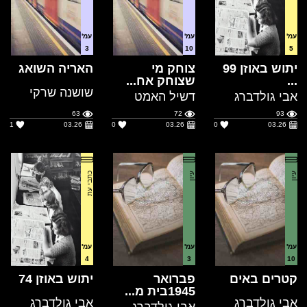
יתוש באוזן 99
צוחק מי
האריה השואג
...
שצוחק אח...
שושנה שרקי
אבי גולדברג
דשיל האמט
63
72
93
1
03.26
0
03.26
0
03.26
עיון
עיון
כתבי עת
עמ'
עמ'
עמ'
4
3
10
קטרים באים
פברואר
יתוש באוזן 74
1945בית מ...
אבי גולדברג
אבי גולדברג
אבי גולדברג
62
88
65
0
03.26
0
03.26
0
03.26