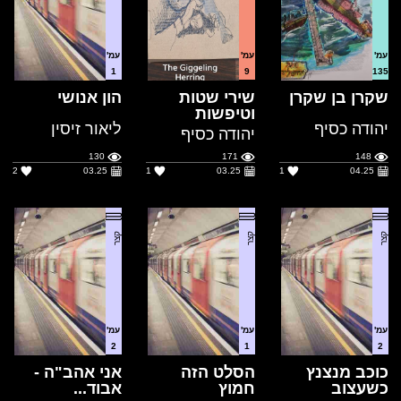
שקרן בן שקרן
שירי שטות
הון אנושי
וטיפשות
יהודה כסיף
ליאור זיסין
יהודה כסיף
130
171
148
2
03.25
1
03.25
1
04.25
קצר
קצר
קצר
עמ'
עמ'
עמ'
2
1
2
כוכב מנצנץ
הסלט הזה
אני אהב"ה -
כשעצוב
חמוץ
אבוד...
רפאל אליעזר
רפאל אליעזר
רפאל אליעזר
92
108
88
2
03.25
2
03.25
2
03.25