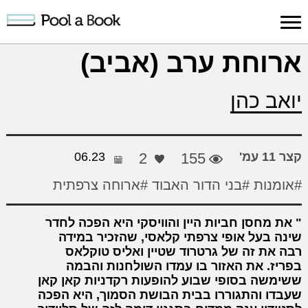
כניסה למערכת
ארוחת ערב (אביב)
פרסום
חיפוש
הרשמה
עלינו
תמיכה
יצ
יואב כהן
יצירה
יצירה
והדרכה
חד
קצר 11 עמ'
155
2
06.23
#אומנות
#בני הדור האבוד
#ארוחה צרפתית
את מחסן חביות היין והוויסקי היא הפכה לחדר
שינה בעל אופי צרפתי קלאסי, שהזכיר במידה
רבה את זה של גרטרוד שטיין ואליס טוקלאס
בפריז. את האזור בו עמדו השולחנות והבמה
ששימשה בסופי שבוע להופעות רקדניות קאן קאן
שעבדו והתגוררו בבית הבושת הסמוך, היא הפכה