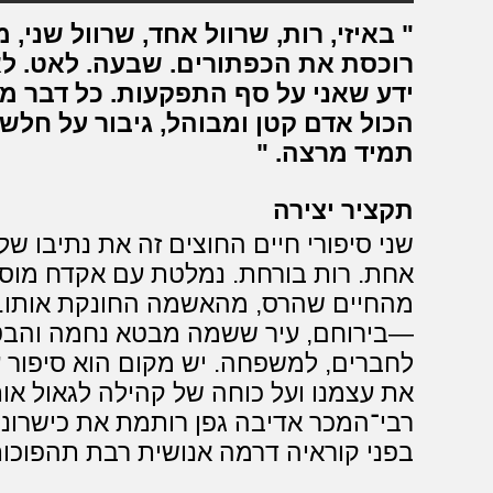
באיזי, רות, שרוול אחד, שרוול שני, 
רוכסת את הכפתורים. שבעה. לאט. לא
ידע שאני על סף התפקעות. כל דבר 
הכול אדם קטן ומבוהל, גיבור על חלשי
תמיד מרצה.
תקציר יצירה
שני סיפורי חיים החוצים זה את נתיבו של ז
אחת. רות בורחת. נמלטת עם אקדח מוסת
מהחיים שהרס, מהאשמה החונקת אותו. 
—בירוחם, עיר ששמה מבטא נחמה והבט
לחברים, למשפחה. יש מקום הוא סיפור ע
את עצמנו ועל כוחה של קהילה לגאול א
רבי־המכר אדיבה גפן רותמת את כישרונה 
בפני קוראיה דרמה אנושית רבת תהפוכו