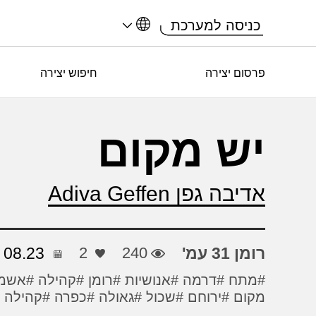
כניסה למערכת
פרסום יצירה
חיפוש יצירה
יש מקום
אדיבה גפן Adiva Geffen
רומן 31 עמ'
240
2
08.23
#מתח
#דרמה
#אנושיות
#רומן
#קהילה
#אשמ
מקום
#ירוחם
#שכול
#גאולה
#כפרה
#קהילה