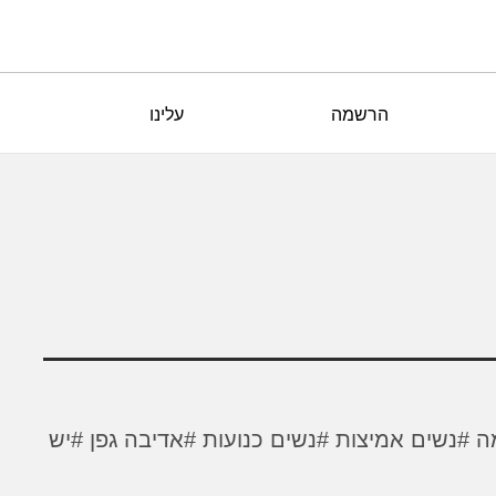
הרשמה
עלינו
ה
#נשים אמיצות
#נשים כנועות
#אדיבה גפן
#יש