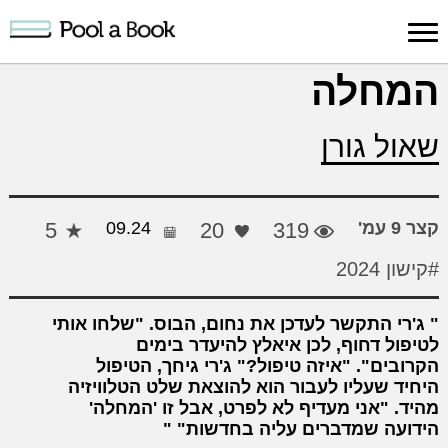
כניסה למערכת
המחלה
פרסום
חיפוש
הרשמה
עלינו
תמיכה
יצ
שאול גורן
יצירה
יצירה
והדרכה
חד
קצר 9 עמ'
319
20
09.24
5
#קישון 2024
ג'רי התקשר לעדכן את נחום, הבוס. "שלחו אותי
לטיפול דחוף, לכן איאלץ להיעדר בימים
הקרובים". "איזה טיפול?" ג'רי גיחך, הטיפול
היחיד שעליו לעבור הוא להוצאת שלט הטלוויזיה
מהיד. "אני מעדיף לא לפרט, אבל זו 'המחלה'
הידועה שמדברים עליה בחדשות"