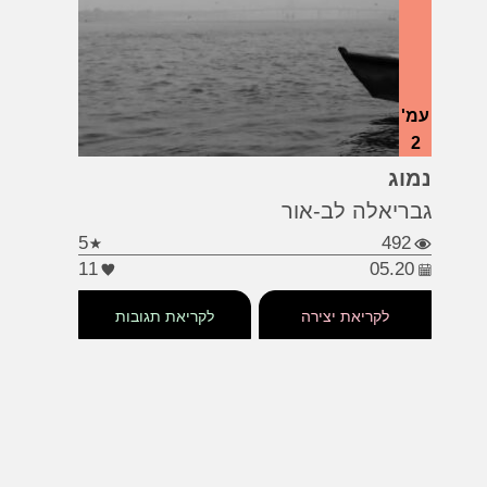
עמ'
2
#געגוע
#כאב
#תסכול
נמוג
גבריאלה לב-אור
5
492
11
05.20
לקריאת יצירה
לקריאת תגובות