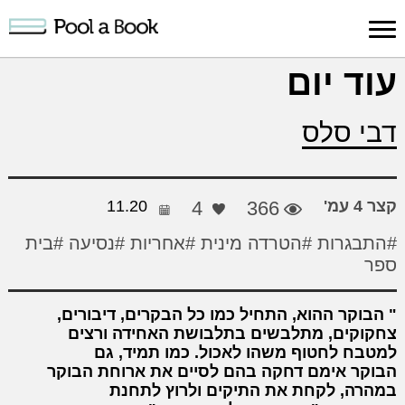
כניסה למערכת
עוד יום
פרסום
חיפוש
הרשמה
עלינו
תמיכה
יצ
דבי סלס
יצירה
יצירה
והדרכה
חד
קצר 4 עמ'
366
4
11.20
#התבגרות
#הטרדה מינית
#אחריות
#נסיעה
#בית
ספר
הבוקר ההוא, התחיל כמו כל הבקרים, דיבורים,
צחקוקים, מתלבשים בתלבושת האחידה ורצים
למטבח לחטוף משהו לאכול. כמו תמיד, גם
הבוקר אימם דחקה בהם לסיים את ארוחת הבוקר
במהרה, לקחת את התיקים ולרוץ לתחנת