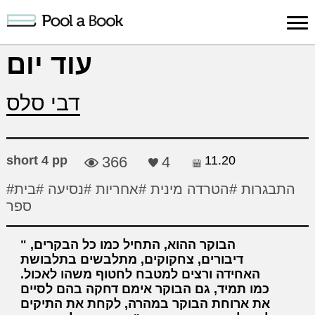
Sign in
עוד יום
Publish
Search
Register
About
Suppo
דבי סלס
Book
Book
Us
short 4 pp
366
4
11.20
#התבגרות
#הטרדה מינית
#אחריות
#נסיעה
#בית
ספר
הבוקר ההוא, התחיל כמו כל הבקרים,
דיבורים, צחקוקים, מתלבשים בתלבושת
האחידה ורצים למטבח לחטוף משהו לאכול.
כמו תמיד, גם הבוקר אימם דחקה בהם לסיים
את ארוחת הבוקר במהרה, לקחת את התיקים