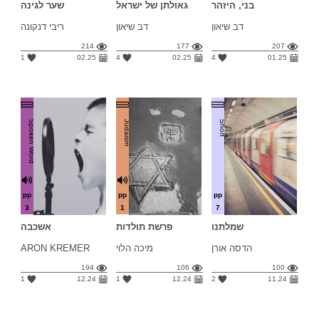
בני, היזהר
גאולתן של ישראל
שער לגינה
דב שיאון
דב שיאון
ריבי דנקונה
214
177
207
1
02.25
4
02.25
4
01.25
Spoken Word
Judaism
Short
pp
pp
pp
3
1
7
שמלתנו
פרשת תולדות
אשכבה
הדסה אורן
מיכה הלוי
ARON KREMER
194
106
100
1
12.24
1
12.24
2
11.24