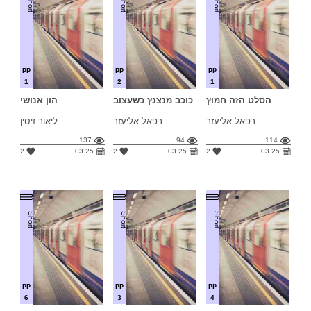
Short
Short
Short
pp
pp
pp
1
2
1
הסלט הזה חמוץ
כוכב מנצנץ כשעצוב
הון אנושי
רפאל אליעזר
רפאל אליעזר
ליאור זיסין
137
94
114
2
03.25
2
03.25
2
03.25
Short
Short
Short
pp
pp
pp
6
3
4