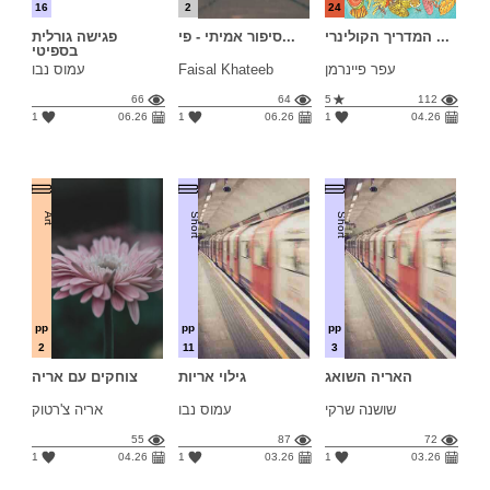
16
2
24
המדריך הקולינרי ...
סיפור אמיתי - פי...
פגישה גורלית
בספיטי
עפר פיינרמן
Faisal Khateeb
עמוס נבו
66
64
5
112
1
06.26
1
06.26
1
04.26
Art
Short
Short
pp
pp
pp
2
11
3
האריה השואג
גילוי אריות
צוחקים עם אריה
שושנה שרקי
עמוס נבו
אריה צ'רטוק
55
87
72
1
04.26
1
03.26
1
03.26