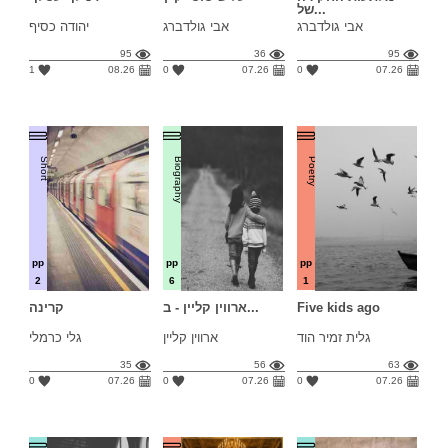
של...
אבי גולדברג
אבי גולדברג
יהודה כסיף
95
36
95
1
08.26
0
07.26
0
07.26
Short
Biography
Poetry
pp
pp
pp
2
6
1
Five kids ago
ארווין קליין - ב...
קרינה
גלית זמיר הוד
ארווין קליין
גלי כרמלי
35
56
63
0
07.26
0
07.26
0
07.26