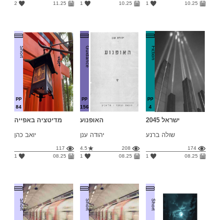
2
11.25
1
10.25
1
10.25
Short
Guidance
Fiction
pp
pp
pp
84
156
4
ישראל 2045
האופנוע
מדיטציה באפייה
שולה ברנע
יהודה ענן
יואב כהן
117
4.5
208
174
1
08.25
1
08.25
1
08.25
Short
Short
Short