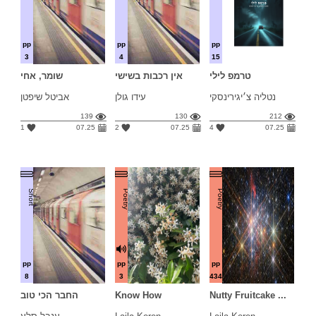
pp
pp
pp
3
4
15
טרמפ לילי
אין רכבות בשישי
שומר, אחי
נטליה צ׳יגירינסקי
עידו גולן
אביטל שיפטן
139
130
212
1
07.25
2
07.25
4
07.25
Short
Poetry
Poetry
pp
pp
pp
8
3
434
Nutty Fruitcake ...
Know How
החבר הכי טוב