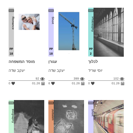
Romance
Short
Philosophy
pp
pp
pp
18
18
2
לכלוך
עגורן
מוסד המשפחה
יוסי שריד
יעקב שדה
יעקב שדה
92
399
102
0
01.26
6
01.26
0
01.26
Biography
Judaism
Short