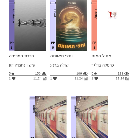
Guidance
Short
Poetry
pp
pp
pp
3
5
4
מחול המוח
וחצי תאוותה
ברכת המריבה
כרמלה בולגר
שולה ברנע
שוש ו נחמיה דגן
5
150
106
5
123
1
11.24
1
11.24
1
11.24
Short
Short
pp
pp