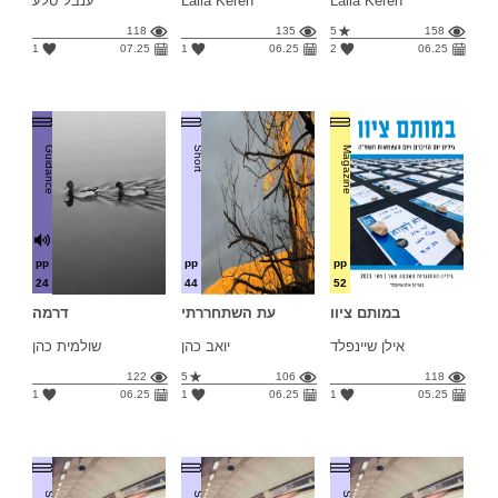
Laila Keren
Laila Keren
ענבל סלע
118
135
5
158
1
07.25
1
06.25
2
06.25
Guidance
Short
Magazine
pp
pp
pp
24
44
52
במותם ציוו
עת השתחררתי
דרמה
אילן שיינפלד
יואב כהן
שולמית כהן
122
5
106
118
1
06.25
1
06.25
1
05.25