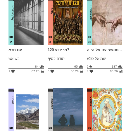
Philosophy
Poetry
Philosophy
pp
pp
pp
2
3
26
מפגשי עם אלוהי ה...
120 מי יודע?
עם חרא
שמואל סלע
יהודה כסיף
בש.אש
84
65
5
187
1
07.26
0
06.26
4
06.26
Short
Romance
Comics
pp
pp
pp