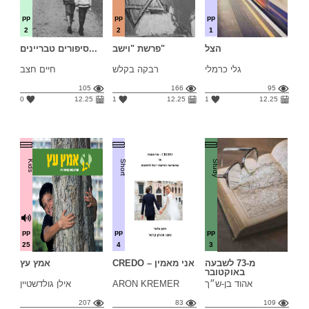
pp
pp
pp
2
2
1
הצל
פרשת "וישב"
סיפורים טבריינים...
גלי כרמלי
רבקה בקלש
חיים חצב
105
166
95
0
12.25
1
12.25
1
12.25
Kids
Short
Study
pp
pp
pp
25
4
3
מ-73 לשבעה
CREDO – אני מאמין
אמץ עץ
באוקטובר
אהוד בן-ש״ך
ARON KREMER
אילן גולדשטיין
207
83
109