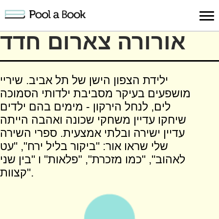
Sign in
אורורה צארום חדד
Publish
Search
Register
About
Suppo
ילידת הצפון הישן של תל אביב. שיריי
Book
Book
Us
מושפעים בעיקר מסביבת ילדותי הסמוכה
לים, לנחל הירקון - מימים בהם ילדים
שיחקו עדיין משחקי שכונה ואהבה הייתה
עדיין ישירה ובלתי אמצעית. ספרי השירה
שלי שראו אור: "ביקור בליל ירח", "עט
לאהוב", "כמו מזכרת", "פלאות" ו "בין שני
קצוות".