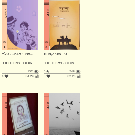
שירה
אמנות
pp
pp
1
2
בין שני קצוות
שירי אביב - פליי...
אורורה צארום חדד
אורורה צארום חדד
152
5
249
4
04.24
3
02.23
שירה
שירה
pp
pp