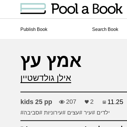
Publish Book
Search Book
אמץ עץ
אילן גולדשטיין
kids 25 pp
207
2
11.25
#ילדים
#עיר
#עצים
#עירוניות
#סביבה