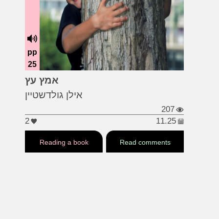
pp
25
...
#עצים
#עיר
#ילדים
אמץ עץ
אילן גולדשטיין
207
2
11.25
Reading a book
Read comments