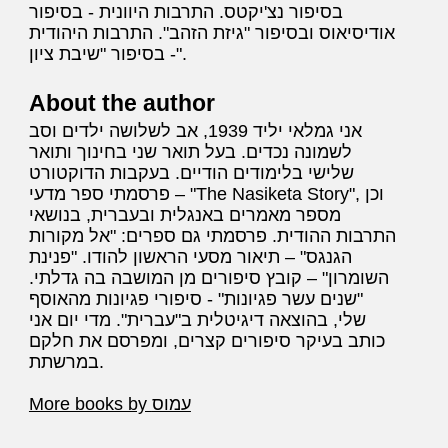
בסיפור נצ'יקטס. התרבות היוונית - בסיפור
אודיסיאוס ובסיפור "גיזת הזהב". התרבות היהודית
- בסיפור "שיבת ציון".
About the author
אני גמלאי יליד 1939, אב לשלושה ילדים וסב
לשמונה נכדים. בעל תואר שני בחינוך ותואר
שלישי בלימודים הודיים. בעקבות הדוקטורט
פרסמתי ספר מדעי – "The Nasiketa Story", וכן
מספר מאמרים באנגלית ובעברית, בנושאי
התרבות ההודית. פרסמתי גם ספרים: "אל מקורות
הגנגס" – תיאור מסעי הראשון להודו. "פנינת
השומרון" – קובץ סיפורים מן המושבה בה גדלתי.
"שנים עשר פגיונות" - סיפורי פגיונות מהאוסף
שלי, בהוצאה דיגיטלית ב"עברית". מדי יום אני
כותב בעיקר סיפורים קצרים, ומפרסם את חלקם
במרשתת.
More books by עמוס