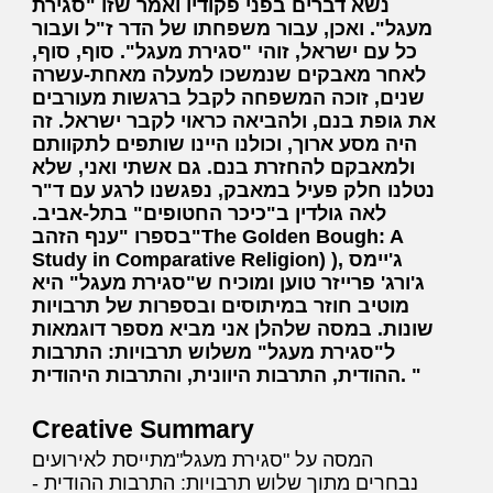
נשא דברים בפני פקודיו ואמר שזו "סגירת
מעגל". ואכן, עבור משפחתו של הדר ז"ל ועבור
כל עם ישראל, זוהי "סגירת מעגל". סוף, סוף,
לאחר מאבקים שנמשכו למעלה מאחת-עשרה
שנים, זוכה המשפחה לקבל ברגשות מעורבים
את גופת בנם, ולהביאה כראוי לקבר ישראל. זה
היה מסע ארוך, וכולנו היינו שותפים לתקוותם
ולמאבקם להחזרת בנם. גם אשתי ואני, שלא
נטלנו חלק פעיל במאבק, נפגשנו לרגע עם ד"ר
לאה גולדין ב"כיכר החטופים" בתל-אביב.
בספרו "ענף הזהב"The Golden Bough: A
Study in Comparative Religion) ), ג'יימס
ג'ורג' פרייזר טוען ומוכיח ש"סגירת מעגל" היא
מוטיב חוזר במיתוסים ובספרות של תרבויות
שונות. במסה שלהלן אני מביא מספר דוגמאות
ל"סגירת מעגל" משלוש תרבויות: התרבות
ההודית, התרבות היוונית, והתרבות היהודית.
Creative Summary
המסה על "סגירת מעגל"מתייסת לאירועים
נבחרים מתוך שלוש תרבויות: התרבות ההודית -