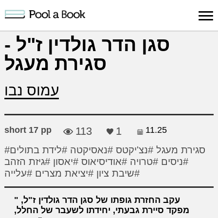
Sign in
סגן הדר גולדין ז"ל -
סגירת מעגל
Publish
Search
Register
About
Suppo
Book
Book
Us
עמוס נבו
short 17 pp
113
1
11.25
#סגירת מעגל
#נצ'יקטס
#נאסיקטה
#לידת בתולים
#ניסים
#טרויה
#אודיסיאוס
#יאסון
#גיזת הזהב
#שיבת ציון
#יציאת מצרים
#עלייה
עקב החזרת גופתו של סגן הדר גולדין ז"ל,
מפקד סיירת גבעתי, יחידתו לשעבר של החלל,