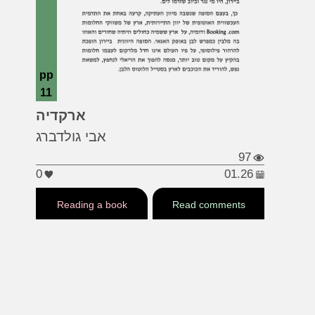
pp
11
#ארקדיה
#יוון
#קנדה
ארקדיה
אבי גולדברג
97
0
01.26
Reading a book
Read comments