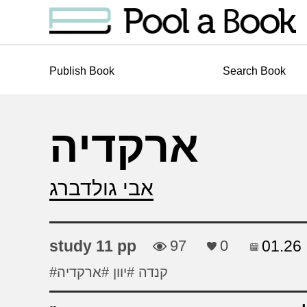
Publish Book
Search Book
ארקדיה
אבי גולדברג
study 11 pp
97
0
01.26
#קנדה
#יוון
#ארקדיה