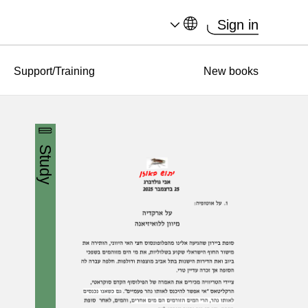
Sign in
Support/Training
New books
Study