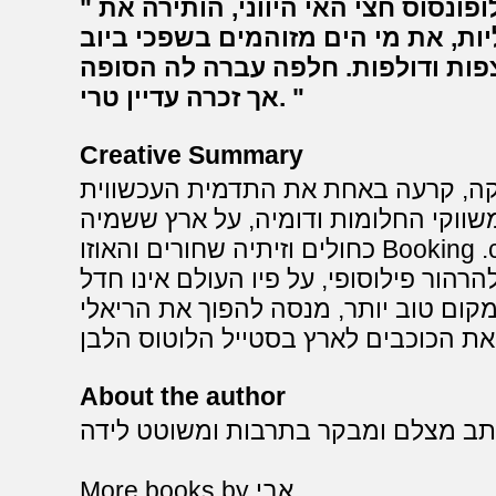
סופת ביירון שהגיעה אלינו מהפלופונסוס חצי האי היווני, הותירה את
ות, את מי הים מזוהמים בשפכי ביוב
פות ודולפות. חלפה עברה לה הסופה
אך זכרה עדיין טרי.
Creative Summary
קה, קרעה באחת את התדמית העכשווית
משווקי החלומות ודומיה, על ארץ ששמיה
כחולים וזיתיה שחורים והאוזו Booking .com בה מלבין כמפרש לבן באופק
הרהור פילוסופי, על פיו העולם אינו חדל
קום טוב יותר, מנסה להפוך את הריאלי
About the author
תב מצלם ומבקר בתרבות ומשוטט לידה
More books by אבי