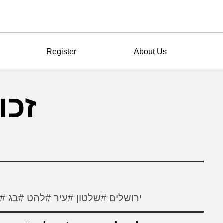
Register
About Us
זכו
#ירושלים
#שלטון
#עיר
#להט
#בג
#