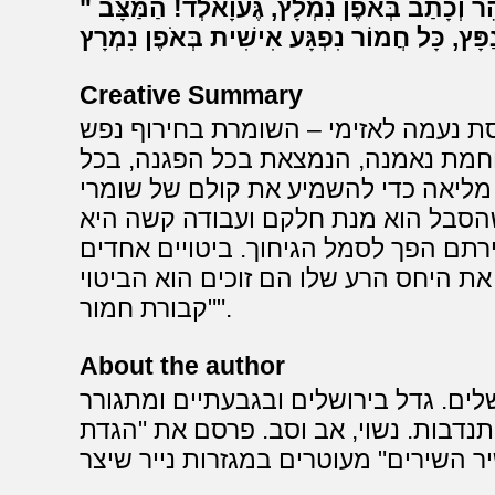
הֶחֱלִיט לְפַרְסֵם מִנְשָׁר לְבָגָ"ץ, מִהֵר וְכָתַב בְּאֹפֶן נִמְלָץ, גֶּעוָאלְד! הַמַּצָּב
Creative Summary
ת נעמה לאזימי – השומרת בחירוף נפש
לוחמת נאמנה, הנמצאת בכל הפגנה, בכל
 מליאה כדי להשמיע את קולם של שומרי
 שהסבל הוא מנת חלקם ועבודה קשה היא
עירתם הפך לסמל הגיחוך. ביטויים אחדים
ת היחס הרע שלו הם זוכים הוא הביטוי
"קבורת חמור".
About the author
ופים בירושלים. גדל בירושלים ובגבעתיים ומתגורר
נדבות. נשוי, אב וסב. פרסם את "הגדת