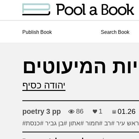
Publish Book
Search Book
יות המיעוטים
יהודה כסיף
poetry 3 pp
86
1
01.26
ראש עיר
#רב
#חמור
#אתון
#בן גביר
#כנסת