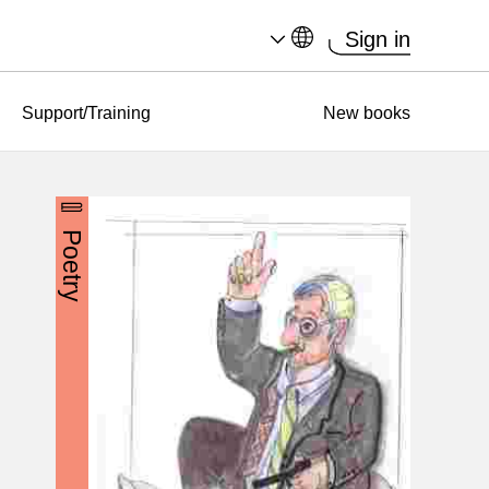
Sign in
Support/Training
New books
Poetry