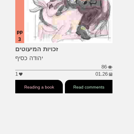
pp
3
...
#עיר
#שלטון
#ירושלים
זכויות המיעוטים
יהודה כסיף
86
1
01.26
Reading a book
Read comments