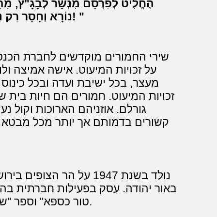
נוֹרָא וְחָסֵר רַק נַפָּץ, כָּל חֲמוֹר נִפְגָּע אִישִׁית בְּאֹפֶן נִמְרָץ!
שירי החמורים מוקדשים לחברת הכנס
על זכויות המיעוט. אישה אמיצה ו
מעצר, בכל ישיבת ועדה ובכל כינוס
זכויות המיעוט. חמורים הם חיות בית
גורלם. אוזניהם הארוכות וקול נ
קשורים בדמותם אך יותר מכל מבטא א
נולד בשנת 1947 על הר הצ
באור יהודה. עסק בפעילות חברתית בהת
טור כספא" וספר "שיר השירים" מעוטרים במגזרות נייר שיצר.